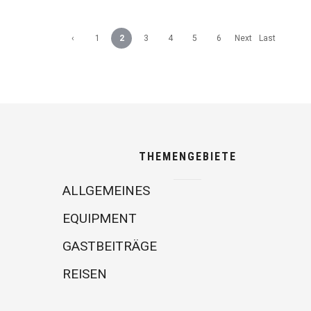
‹
1
2
3
4
5
6
Next
Last
Previ
›
»
ous
THEMENGEBIETE
ALLGEMEINES
EQUIPMENT
GASTBEITRÄGE
REISEN