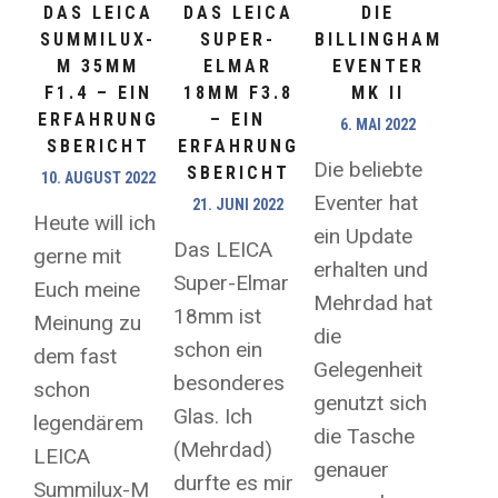
DAS LEICA
DAS LEICA
DIE
SUMMILUX-
SUPER-
BILLINGHAM
M 35MM
ELMAR
EVENTER
F1.4 – EIN
18MM F3.8
MK II
ERFAHRUNG
– EIN
6. MAI 2022
SBERICHT
ERFAHRUNG
Die beliebte
SBERICHT
10. AUGUST 2022
Eventer hat
21. JUNI 2022
Heute will ich
ein Update
Das LEICA
gerne mit
erhalten und
Super-Elmar
Euch meine
Mehrdad hat
18mm ist
Meinung zu
die
schon ein
dem fast
Gelegenheit
besonderes
schon
genutzt sich
Glas. Ich
legendärem
die Tasche
(Mehrdad)
LEICA
genauer
durfte es mir
Summilux-M