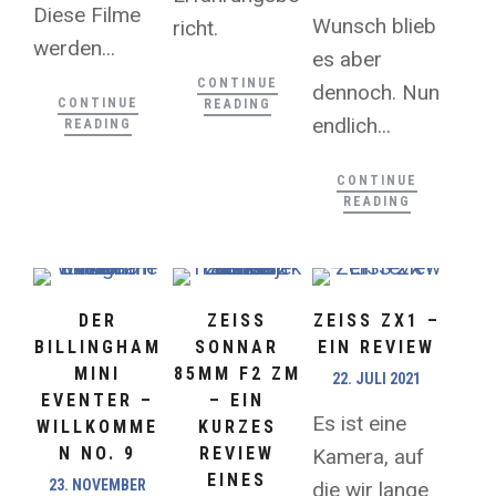
Diese Filme
Wunsch blieb
richt.
werden...
es aber
CONTINUE
dennoch. Nun
CONTINUE
READING
endlich...
READING
CONTINUE
READING
DER
ZEISS
ZEISS ZX1 –
BILLINGHAM
SONNAR
EIN REVIEW
MINI
85MM F2 ZM
22. JULI 2021
EVENTER –
– EIN
Es ist eine
WILLKOMME
KURZES
N NO. 9
REVIEW
Kamera, auf
EINES
23. NOVEMBER
die wir lange