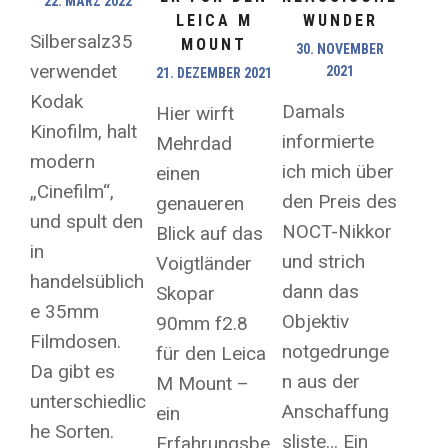
22. MÄRZ 2022
LEICA M
WUNDER
Silbersalz35
MOUNT
30. NOVEMBER
verwendet
2021
21. DEZEMBER 2021
Kodak
Damals
Hier wirft
Kinofilm, halt
informierte
Mehrdad
modern
ich mich über
einen
„Cinefilm“,
den Preis des
genaueren
und spult den
NOCT-Nikkor
Blick auf das
in
und strich
Voigtländer
handelsüblich
dann das
Skopar
e 35mm
Objektiv
90mm f2.8
Filmdosen.
notgedrunge
für den Leica
Da gibt es
n aus der
M Mount –
unterschiedlic
Anschaffung
ein
he Sorten.
sliste… Ein
Erfahrungsbe