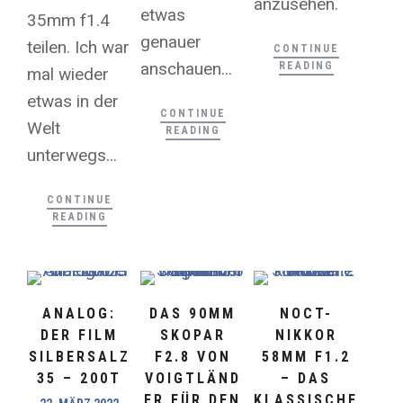
anzusehen.
etwas
35mm f1.4
genauer
teilen. Ich war
CONTINUE
anschauen...
READING
mal wieder
etwas in der
CONTINUE
Welt
READING
unterwegs...
CONTINUE
READING
ANALOG:
DAS 90MM
NOCT-
DER FILM
SKOPAR
NIKKOR
SILBERSALZ
F2.8 VON
58MM F1.2
35 – 200T
VOIGTLÄND
– DAS
ER FÜR DEN
KLASSISCHE