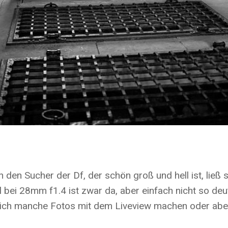
h den Sucher der Df, der schön groß und hell ist, ließ
all bei 28mm f1.4 ist zwar da, aber einfach nicht so d
ch manche Fotos mit dem Liveview machen oder aber A