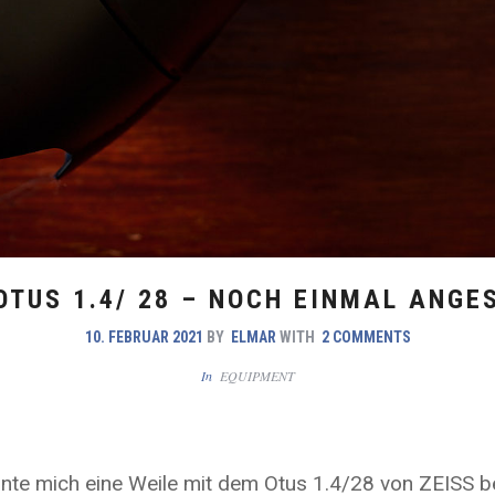
OTUS 1.4/ 28 – NOCH EINMAL ANG
10. FEBRUAR 2021
BY
ELMAR
WITH
2 COMMENTS
In
EQUIPMENT
te mich eine Weile mit dem Otus 1.4/28 von ZEISS be