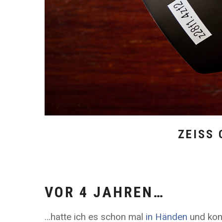
ZEISS 
VOR 4 JAHREN…
…hatte ich es schon mal
in Händen
und konn