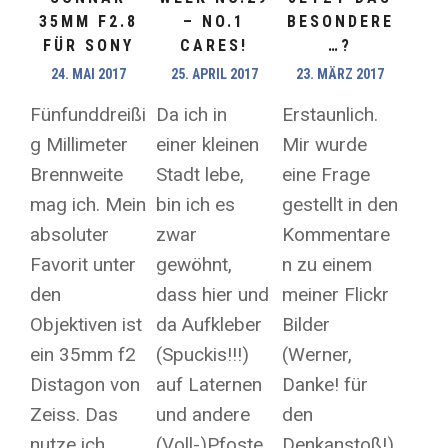
35MM F2.8
– NO.1
BESONDERE
FÜR SONY
CARES!
…?
24. MAI 2017
25. APRIL 2017
23. MÄRZ 2017
Fünfunddreißi
Da ich in
Erstaunlich.
g Millimeter
einer kleinen
Mir wurde
Brennweite
Stadt lebe,
eine Frage
mag ich. Mein
bin ich es
gestellt in den
absoluter
zwar
Kommentare
Favorit unter
gewöhnt,
n zu einem
den
dass hier und
meiner Flickr
Objektiven ist
da Aufkleber
Bilder
ein 35mm f2
(Spuckis!!!)
(Werner,
Distagon von
auf Laternen
Danke! für
Zeiss. Das
und andere
den
nutze ich
(Voll-)Pfoste
Denkanstoß!),