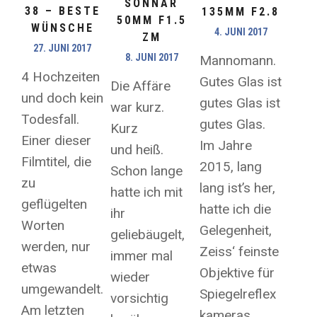
SONNAR
38 – BESTE
135MM F2.8
50MM F1.5
WÜNSCHE
4. JUNI 2017
ZM
27. JUNI 2017
8. JUNI 2017
Mannomann.
4 Hochzeiten
Gutes Glas ist
Die Affäre
und doch kein
gutes Glas ist
war kurz.
Todesfall.
gutes Glas.
Kurz
Einer dieser
Im Jahre
und heiß.
Filmtitel, die
2015, lang
Schon lange
zu
lang ist’s her,
hatte ich mit
geflügelten
hatte ich die
ihr
Worten
Gelegenheit,
geliebäugelt,
werden, nur
Zeiss‘ feinste
immer mal
etwas
Objektive für
wieder
umgewandelt.
Spiegelreflex
vorsichtig
Am letzten
kameras...