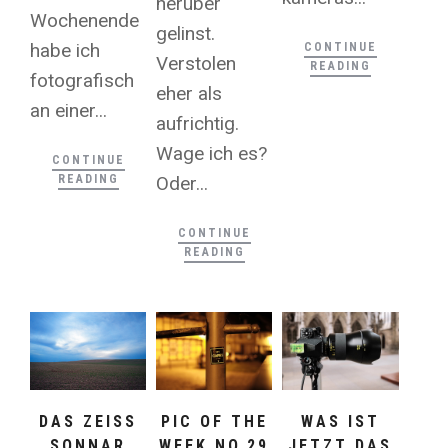
herüber
Wochenende
gelinst.
habe ich
CONTINUE
Verstolen
READING
fotografisch
eher als
an einer...
aufrichtig.
Wage ich es?
CONTINUE
Oder...
READING
CONTINUE
READING
DAS ZEISS
PIC OF THE
WAS IST
SONNAR
WEEK NO.29
JETZT DAS