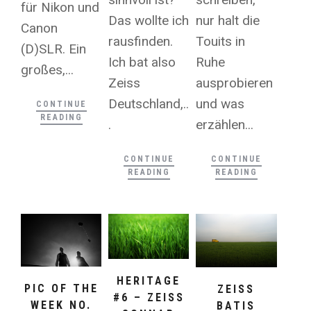
für Nikon und
Das wollte ich
nur halt die
Canon
rausfinden.
Touits in
(D)SLR. Ein
Ich bat also
Ruhe
großes,...
Zeiss
ausprobieren
Deutschland,..
und was
CONTINUE
READING
.
erzählen...
CONTINUE
CONTINUE
READING
READING
HERITAGE
PIC OF THE
ZEISS
#6 – ZEISS
WEEK NO.
BATIS