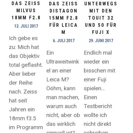
DAS ZEISS
DAS ZEISS
UNTERWEGS
MILVUS
DISTAGON
MIT DEN
18MM F2.8
15MM F2.8
TOUIT 32
FÜR LEICA
UND 50 FÜR
12. JULI 2017
M
FUJI X
Ich gebe es
6. JULI 2017
29. JUNI 2017
zu: Mich hat
Ein
Endlich mal
das Objektiv
Ultraweitwink
wieder ein
total geflasht.
el an einer
bisschen mit
Aber lieber
Leica M?
einer Fuji
der Reihe
Ööhm, kann
spielen…
nach. Zeiss
man machen,
Einen
hat seit
warum auch
Testbericht
Jahren ein
nicht, aber ob
wollte ich
18mm f3.5
das wirklich
nicht direkt
im Programm
sinnvoll ist?
schreiben,