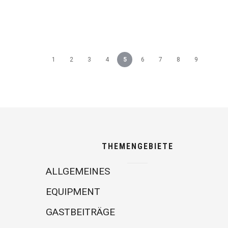
1
2
3
4
5
6
7
8
9
THEMENGEBIETE
ALLGEMEINES
EQUIPMENT
GASTBEITRÄGE