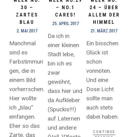
WEEK NO.
WEEK NO.29
WEEK NO.
30 –
– NO.1
24 – ÜBER
ZARTES
CARES!
ALLEM DER
BLAU
HIMMEL
25. APRIL 2017
2. MAI 2017
21. MÄRZ 2017
Da ich in
Manchmal
Ein bisschen
einer kleinen
sind es
Glück ist
Stadt lebe,
Farbstimmun
schon
bin ich es
gen, die in
vonnöten.
zwar
einem Bild
Und eine
gewöhnt,
vorherrschen.
Dose Licht
dass hier und
Hier wollte
sollte man
da Aufkleber
ich „blau“
auch stets
(Spuckis!!!)
einfangen.
dabei haben.
auf Laternen
Eher so das
und andere
CONTINUE
Zarte, das
(Voll-)Pfoste