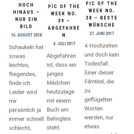
PIC OF THE
HOCH
PIC OF THE
WEEK NO.
HINAUS –
WEEK NO.
38 – BESTE
NUR EIN
39 –
WÜNSCHE
BILD
ABGEFAHRE
27. JUNI 2017
N
16. AUGUST 2018
4. JULI 2017
4 Hochzeiten
Schaukeln hat
und doch kein
Abgefahren
sowas
Todesfall.
ist, dass ein
leichtes,
Einer dieser
junges
fliegendes,
Filmtitel, die
Mädchen
finde ich.
zu
heutzutage
Leider wird
geflügelten
mit einem
mir
Worten
Buch am
persönlich ja
werden, nur
Bahngleis
immer schnell
etwas
steht.
schlecht,