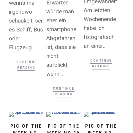
umgewandelt.
Erwarten
wenn’s mal
Am letzten
würde man
irgendwo
Wochenende
eher ein
schaukelt, sei
habe ich
smartphone.
es Schiff, Bus
fotografisch
Abgefahren
oder
an einer...
ist, dass sie
Flugzeug....
nicht
CONTINUE
CONTINUE
aufblickt,
READING
READING
wenn...
CONTINUE
READING
PIC OF THE
PIC OF THE
PIC OF THE