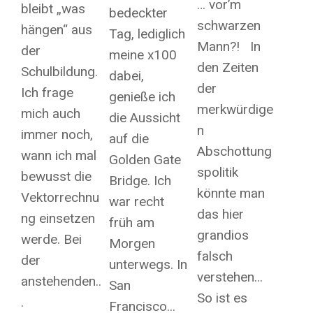
… vor’m
bleibt „was
bedeckter
schwarzen
hängen“ aus
Tag, lediglich
Mann?! In
der
meine x100
den Zeiten
Schulbildung.
dabei,
der
Ich frage
genieße ich
merkwürdige
mich auch
die Aussicht
n
immer noch,
auf die
Abschottung
wann ich mal
Golden Gate
spolitik
bewusst die
Bridge. Ich
könnte man
Vektorrechnu
war recht
das hier
ng einsetzen
früh am
grandios
werde. Bei
Morgen
falsch
der
unterwegs. In
verstehen…
anstehenden..
San
So ist es
.
Francisco...