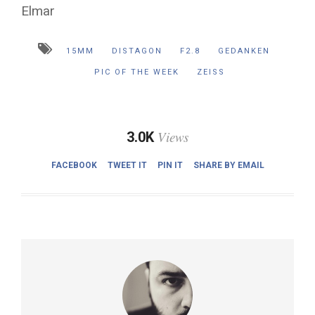
Elmar
15MM
DISTAGON
F2.8
GEDANKEN
PIC OF THE WEEK
ZEISS
Views
3.0K
FACEBOOK
TWEET IT
PIN IT
SHARE BY EMAIL