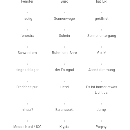
Fenster
Büro
fiat lux!
neblig
Sonnenwege
geöffnet
fenestra
Schein
Sonnenuntergang
Schwestern
Ruhm und Ähre
Gotik!
eingeschlagen
der Fotograf
Abendstimmung
Frechheit pur!
Herzi
Es ist immer etwas
Licht da.
hinauf!
Balanceakt
Jump!
Messe Nord / ICC
Krypta
Porphyr