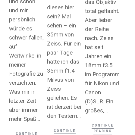
und schön
das Objektiv
dieses hier
und mir
total geflasht.
sein? Mal
persönlich
Aber lieber
sehen – ein
würde es
der Reihe
35mm von
schwer fallen,
nach. Zeiss
Zeiss. Für ein
auf
hat seit
paar Tage
Weitwinkel in
Jahren ein
hatte ich das
meiner
18mm f3.5
35mm f1.4
Fotografie zu
im Programm
Milvus von
verzichten.
für Nikon und
Zeiss
Was mir in
Canon
geliehen. Es
letzter Zeit
(D)SLR. Ein
ist derzeit bei
aber immer
großes,...
den Testern...
mehr Spaß...
CONTINUE
CONTINUE
READING
CONTINUE