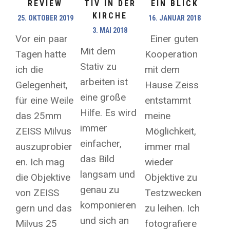
REVIEW
TIV IN DER
EIN BLICK
KIRCHE
25. OKTOBER 2019
16. JANUAR 2018
3. MAI 2018
Vor ein paar
Einer guten
Mit dem
Tagen hatte
Kooperation
Stativ zu
ich die
mit dem
arbeiten ist
Gelegenheit,
Hause Zeiss
eine große
für eine Weile
entstammt
Hilfe. Es wird
das 25mm
meine
immer
ZEISS Milvus
Möglichkeit,
einfacher,
auszuprobier
immer mal
das Bild
en. Ich mag
wieder
langsam und
die Objektive
Objektive zu
genau zu
von ZEISS
Testzwecken
komponieren
gern und das
zu leihen. Ich
und sich an
Milvus 25
fotografiere