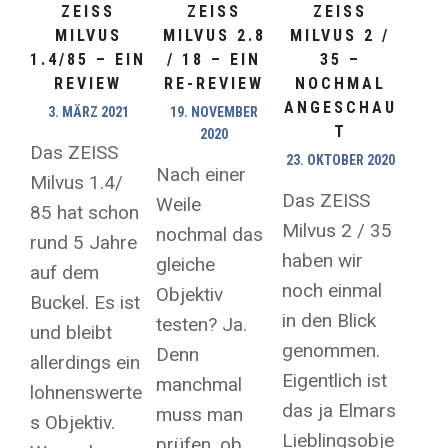
ZEISS
ZEISS
ZEISS
MILVUS
MILVUS 2.8
MILVUS 2 /
1.4/85 – EIN
/ 18 – EIN
35 –
REVIEW
RE-REVIEW
NOCHMAL
ANGESCHAU
3. MÄRZ 2021
19. NOVEMBER
T
2020
Das ZEISS
23. OKTOBER 2020
Nach einer
Milvus 1.4/
Das ZEISS
Weile
85 hat schon
Milvus 2 / 35
nochmal das
rund 5 Jahre
haben wir
gleiche
auf dem
noch einmal
Objektiv
Buckel. Es ist
in den Blick
testen? Ja.
und bleibt
genommen.
Denn
allerdings ein
Eigentlich ist
manchmal
lohnenswerte
das ja Elmars
muss man
s Objektiv.
Lieblingsobje
prüfen, ob