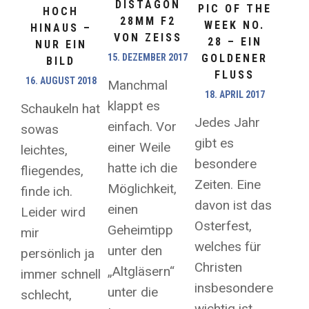
DISTAGON
PIC OF THE
HOCH
28MM F2
WEEK NO.
HINAUS –
VON ZEISS
28 – EIN
NUR EIN
GOLDENER
15. DEZEMBER 2017
BILD
FLUSS
16. AUGUST 2018
Manchmal
18. APRIL 2017
klappt es
Schaukeln hat
Jedes Jahr
einfach. Vor
sowas
gibt es
einer Weile
leichtes,
besondere
hatte ich die
fliegendes,
Zeiten. Eine
Möglichkeit,
finde ich.
davon ist das
einen
Leider wird
Osterfest,
Geheimtipp
mir
welches für
unter den
persönlich ja
Christen
„Altgläsern“
immer schnell
insbesondere
unter die
schlecht,
wichtig ist.