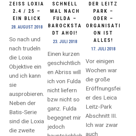
ZEISS LOXIA
SCHNELL
DER LEITZ
2.4 / 25 –
MAL NACH
PARK –
EIN BLICK
FULDA –
ODER –
BAROCKSTA
ORGANISATI
28. AUGUST 2018
DT AHOI!
ON IST
So nach und
ALLES!
23. JULI 2018
nach trudeln
17. JULI 2018
Einen kurzen
die Loxia
Vor einigen
geschichtlich
Objektive ein
Wochen war
en Abriss will
und ich kann
die große
ich von Fulda
sie
Eröffnungsfei
nicht liefern
ausprobieren.
er des Leica
bzw nicht so
Neben der
Leitz-Park
ganz. Fulda
Batis-Serie
Abschnitt III.
begegnet mir
sind die Loxia
Ich war zwar
jedoch
die zweite
auch
hauptsächlich