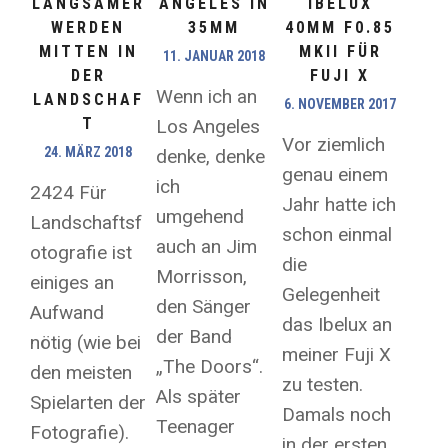
IBELUX
ANGELES IN
LANGSAMER
40MM F0.85
35MM
WERDEN
MKII FÜR
MITTEN IN
11. JANUAR 2018
FUJI X
DER
Wenn ich an
LANDSCHAF
6. NOVEMBER 2017
T
Los Angeles
Vor ziemlich
24. MÄRZ 2018
denke, denke
genau einem
ich
2424 Für
Jahr hatte ich
umgehend
Landschaftsf
schon einmal
auch an Jim
otografie ist
die
Morrisson,
einiges an
Gelegenheit
den Sänger
Aufwand
das Ibelux an
der Band
nötig (wie bei
meiner Fuji X
„The Doors“.
den meisten
zu testen.
Als später
Spielarten der
Damals noch
Teenager
Fotografie).
in der ersten