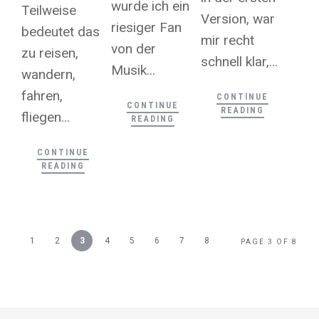
wurde ich ein
Teilweise
Version, war
riesiger Fan
bedeutet das
mir recht
von der
zu reisen,
schnell klar,...
Musik...
wandern,
fahren,
CONTINUE
CONTINUE
READING
fliegen...
READING
CONTINUE
READING
1
2
3
4
5
6
7
8
PAGE 3 OF 8