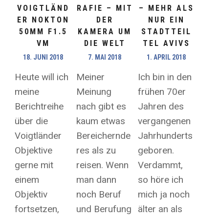
VOIGTLÄND
RAFIE – MIT
– MEHR ALS
ER NOKTON
DER
NUR EIN
50MM F1.5
KAMERA UM
STADTTEIL
VM
DIE WELT
TEL AVIVS
18. JUNI 2018
7. MAI 2018
1. APRIL 2018
Heute will ich
Meiner
Ich bin in den
meine
Meinung
frühen 70er
Berichtreihe
nach gibt es
Jahren des
über die
kaum etwas
vergangenen
Voigtländer
Bereichernde
Jahrhunderts
Objektive
res als zu
geboren.
gerne mit
reisen. Wenn
Verdammt,
einem
man dann
so höre ich
Objektiv
noch Beruf
mich ja noch
fortsetzen,
und Berufung
älter an als