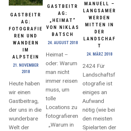
MANUELL –
GASTBEITR
LANGSAMER
AG:
GASTBEITR
WERDEN
„HEIMAT“
AG:
MITTEN IN
VON NIKLAS
FOTOGRAFIE
DER
BATSCH
REN UND
LANDSCHAF
WANDERN
24. AUGUST 2018
T
IM
Heimat –
24. MÄRZ 2018
ALPSTEIN
oder: Warum
2424 Für
21. NOVEMBER
man nicht
2018
Landschaftsf
immer reisen
otografie ist
Heute haben
muss, um
einiges an
wir einen
tolle
Aufwand
Gastbeitrag,
Locations zu
nötig (wie bei
der uns in die
fotografieren
den meisten
wunderbare
„Warum in
Spielarten der
Welt der