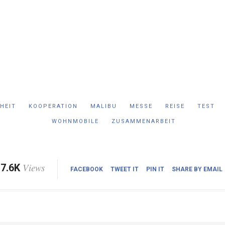
IHEIT
KOOPERATION
MALIBU
MESSE
REISE
TEST
WOHNMOBILE
ZUSAMMENARBEIT
Views
7.6K
FACEBOOK
TWEET IT
PIN IT
SHARE BY EMAIL