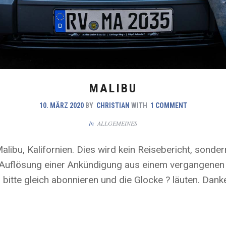
MALIBU
10. MÄRZ 2020
BY
CHRISTIAN
WITH
1 COMMENT
In
ALLGEMEINES
libu, Kalifornien. Dies wird kein Reisebericht, sonder
e Auflösung einer Ankündigung aus einem vergangene
itte gleich abonnieren und die Glocke ? läuten. Danke,