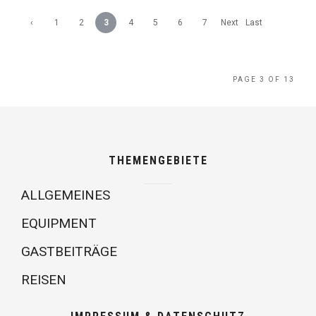
‹
1
2
3
4
5
6
7
Next
Last
Previ
›
»
ous
PAGE 3 OF 13
THEMENGEBIETE
ALLGEMEINES
EQUIPMENT
GASTBEITRÄGE
REISEN