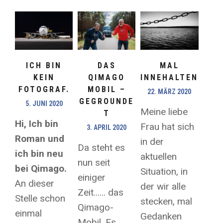
ICH BIN
DAS
MAL
KEIN
QIMAGO
INNEHALTEN
FOTOGRAF.
MOBIL –
22. MÄRZ 2020
GEGROUNDE
5. JUNI 2020
Meine liebe
T
Hi, Ich bin
Frau hat sich
3. APRIL 2020
Roman und
in der
Da steht es
ich bin neu
aktuellen
nun seit
bei Qimago.
Situation, in
einiger
An dieser
der wir alle
Zeit...... das
Stelle schon
stecken, mal
Qimago-
einmal
Gedanken
Mobil. Es