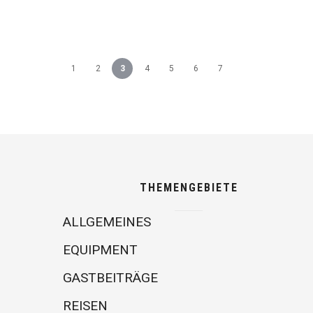
1
2
3
4
5
6
7
THEMENGEBIETE
ALLGEMEINES
EQUIPMENT
GASTBEITRÄGE
REISEN