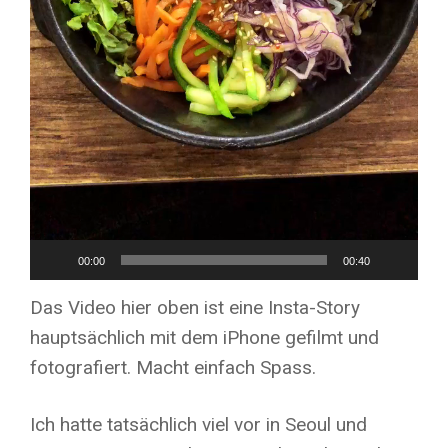
00:00
00:40
Das Video hier oben ist eine Insta-Story
hauptsächlich mit dem iPhone gefilmt und
fotografiert. Macht einfach Spass.
Ich hatte tatsächlich viel vor in Seoul und