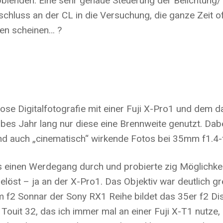
blenden. Eine sehr genaue Steuerung der Belichtung/ 
hluss an der CL in die Versuchung, die ganze Zeit off
sen scheinen… ?
ellose Digitalfotografie mit einer Fuji X-Pro1 und dem
albes Jahr lang nur diese eine Brennweite genutzt. Dabe
und auch „cinematisch“ wirkende Fotos bei 35mm f1.4-f
 einen Werdegang durch und probierte zig Möglichkei
öst – ja an der X-Pro1. Das Objektiv war deutlich gr
2 Sonnar der Sony RX1 Reihe bildet das 35er f2 Di
Touit 32, das ich immer mal an einer Fuji X-T1 nutze