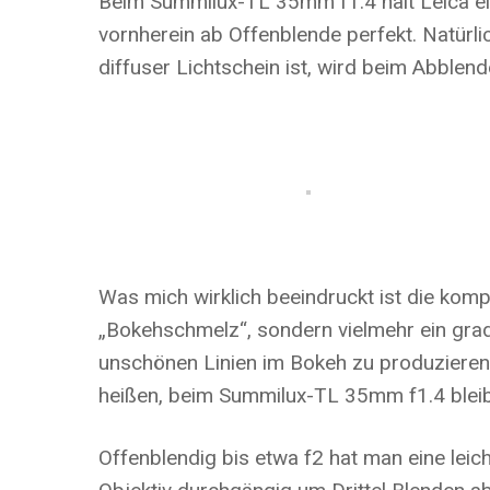
Beim Summilux-TL 35mm f1.4 hält Leica ein
vornherein ab Offenblende perfekt. Natürli
diffuser Lichtschein ist, wird beim Abblende
Was mich wirklich beeindruckt ist die komp
„Bokehschmelz“, sondern vielmehr ein gra
unschönen Linien im Bokeh zu produzieren. 
heißen, beim Summilux-TL 35mm f1.4 bleibt
Offenblendig bis etwa f2 hat man eine leich