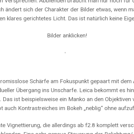
 Versprechen: Abblenden braucht man nur noch für die 
ch ändert sich der Charakter der Bilder etwas, wenn 
n klares gerichtetes Licht. Das ist natürlich keine Eige
Bilder anklicken!
romisslose Schärfe am Fokuspunkt gepaart mit dem Abf
dueller Übergang ins Unscharfe. Leica bekommt es h
Das ist beispielsweise ein Manko an den Objektiven v
 auch Kontrastreiches im Bokeh „neblig“ ohne aufzufa
te Vignettierung, die allerdings ab f2.8 komplett vers