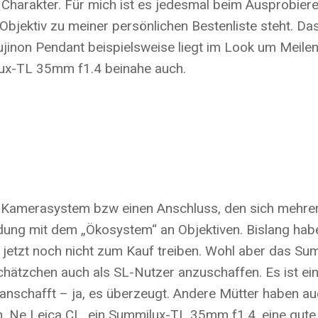
 Charakter. Für mich ist es jedesmal beim Ausprobie
e Objektiv zu meiner persönlichen Bestenliste steht
jinon Pendant beispielsweise liegt im Look um Meilen d
ux-TL 35mm f1.4 beinahe auch.
 Kamerasystem bzw einen Anschluss, den sich mehrere 
idung mit dem „Ökosystem“ an Objektiven. Bislang hab
h jetzt noch nicht zum Kauf treiben. Wohl aber das 
chätzchen auch als SL-Nutzer anzuschaffen. Es ist ein
nschafft – ja, es überzeugt. Andere Mütter haben au
. Ne Leica CL, ein Summilux-TL 35mm f1.4, eine gute