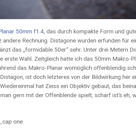
Planar 50mm f1.4
, das durch kompakte Form und gute
anz andere Rechnung. Distagone wurden erfunden für ei
änzt das „formidable 50er“ sehr. Unter drei Metern Di
 erste Wahl. Zeitgleich hatte ich das 50mm Makro-Pla
 während das Makro-Planar womöglich offenblendig sch
istagon, ist doch letzteres von der Bildwirkung her 
). Wiedereinmal hat Zeiss ein Objektiv gebaut, das b
n man gern mit der Offenblende spielt; scharf ist’s eh,