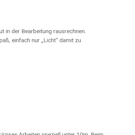
gut in der Bearbeitung rausrechnen.
aß, einfach nur „Licht“ damit zu
räzises Arbeiten speziell unter 10m. Beim