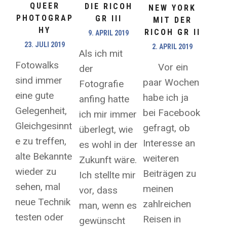
QUEER
DIE RICOH
NEW YORK
PHOTOGRAP
GR III
MIT DER
HY
RICOH GR II
9. APRIL 2019
23. JULI 2019
2. APRIL 2019
Als ich mit
Fotowalks
Vor ein
der
sind immer
paar Wochen
Fotografie
eine gute
habe ich ja
anfing hatte
Gelegenheit,
bei Facebook
ich mir immer
Gleichgesinnt
gefragt, ob
überlegt, wie
e zu treffen,
Interesse an
es wohl in der
alte Bekannte
weiteren
Zukunft wäre.
wieder zu
Beiträgen zu
Ich stellte mir
sehen, mal
meinen
vor, dass
neue Technik
zahlreichen
man, wenn es
testen oder
Reisen in
gewünscht