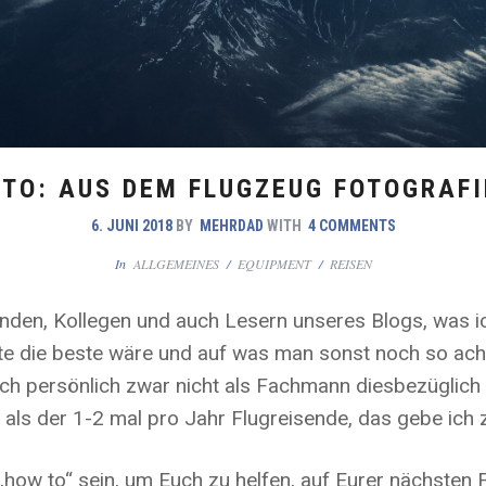
TO: AUS DEM FLUGZEUG FOTOGRAF
6. JUNI 2018
BY
MEHRDAD
WITH
4 COMMENTS
In
ALLGEMEINES
/
EQUIPMENT
/
REISEN
nden, Kollegen und auch Lesern unseres Blogs, was i
ite die beste wäre und auf was man sonst noch so ac
ch persönlich zwar nicht als Fachmann diesbezüglich 
ls der 1-2 mal pro Jahr Flugreisende, das gebe ich 
s „how to“ sein, um Euch zu helfen, auf Eurer nächste