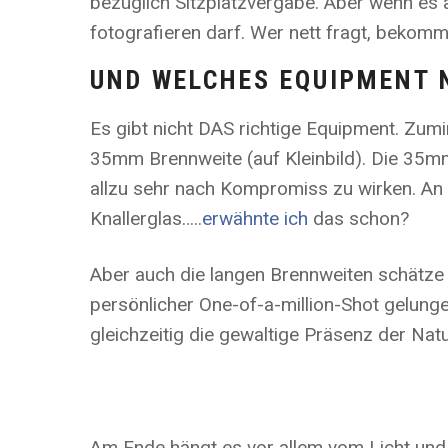
bezüglich Sitzplatzvergabe. Aber wenn es 
fotografieren darf. Wer nett fragt, bekomm
UND WELCHES EQUIPMENT 
Es gibt nicht DAS richtige Equipment. Zumi
35mm Brennweite (auf Kleinbild). Die 35mm 
allzu sehr nach Kompromiss zu wirken. A
Knallerglas…..
erwähnte ich
das schon?
Aber auch die langen Brennweiten schätze 
persönlicher One-of-a-million-Shot gelungen
gleichzeitig die gewaltige Präsenz der Natu
Am Ende hängt es vor allem vom Licht und M