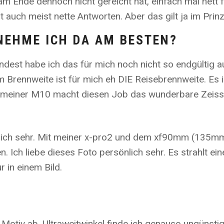
am Ende dennoch nicht gereicht hat, einfach mal nett
t auch meist nette Antworten. Aber das gilt ja im Pri
NEHME ICH DA AM BESTEN?
ndest habe ich das für mich noch nicht so endgültig 
Brennweite ist für mich eh DIE Reisebrennweite. Es i
n meiner M10 macht diesen Job das wunderbare Zeis
ich sehr. Mit meiner x-pro2 und dem xf90mm (135mm a
. Ich liebe dieses Foto persönlich sehr. Es strahlt ei
r in einem Bild.
otiv ab. Ultraweitwinkel finde ich genauso ungünstig