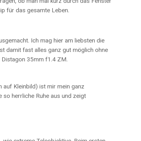
 fragen, ob man mal kurz durch das Fenster
nzip für das gesamte Leben.
ausgemacht. Ich mag hier am liebsten die
st damit fast alles ganz gut möglich ohne
s Distagon 35mm f1.4 ZM.
uf Kleinbild) ist mir mein ganz
ne so herrliche Ruhe aus und zeigt
, wie extreme Teleobjektive. Beim ersten