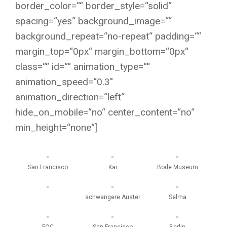
border_color=““ border_style=“solid“
spacing=“yes“ background_image=““
background_repeat=“no-repeat“ padding=““
margin_top=“0px“ margin_bottom=“0px“
class=““ id=““ animation_type=““
animation_speed=“0.3″
animation_direction=“left“
hide_on_mobile=“no“ center_content=“no“
min_height=“none“]
San Francisco
Kai
Bode Museum
schwangere Auster
Selma
FOC
San Francisco
Berlin