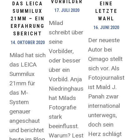
VORBILDER
DAS LEICA
EINE
17. JULI 2020
SUMMILUX
LETZTE
21MM – EIN
WAHL
Milad
ERFAHRUNG
16. JUNI 2020
schreibt über
SBERICHT
Der neueste
seine
14. OKTOBER 2020
Autor bei
Vorbilder,
Milad hat sich
Qimago stellt
oder besser
das LEICA
sich vor. Als
über ein
Summilux
Fotojournalist
Vorbild. Anja
21mm für
ist Miald J.
Niedringhaus
das M-
Panah zwar
hat Milads
System
international
Fotografie
genauer
unterwegs,
stark
angeschaut
doch sein
beeinflusst.
und berichtet
Herz schlägt
Warum? Lest
heute im Blog