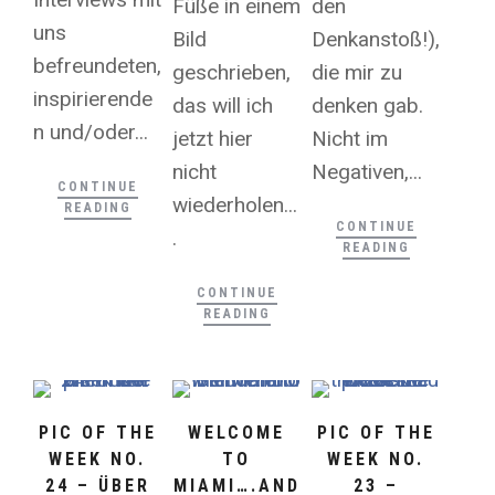
Füße in einem
den
uns
Bild
Denkanstoß!),
befreundeten,
geschrieben,
die mir zu
inspirierende
das will ich
denken gab.
n und/oder...
jetzt hier
Nicht im
nicht
Negativen,...
CONTINUE
wiederholen...
READING
CONTINUE
.
READING
CONTINUE
READING
PIC OF THE
WELCOME
PIC OF THE
WEEK NO.
TO
WEEK NO.
24 – ÜBER
MIAMI….AND
23 –