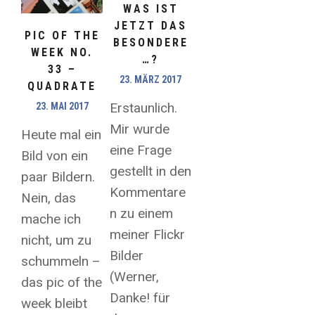
WAS IST
JETZT DAS
PIC OF THE
BESONDERE
WEEK NO.
…?
33 –
23. MÄRZ 2017
QUADRATE
Erstaunlich.
23. MAI 2017
Mir wurde
Heute mal ein
eine Frage
Bild von ein
gestellt in den
paar Bildern.
Kommentare
Nein, das
n zu einem
mache ich
meiner Flickr
nicht, um zu
Bilder
schummeln –
(Werner,
das pic of the
Danke! für
week bleibt