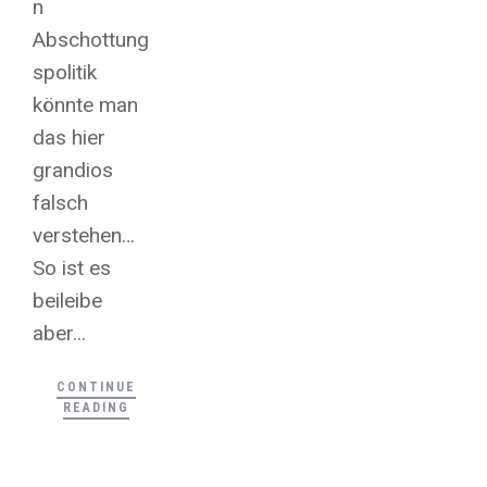
n
Abschottung
spolitik
könnte man
das hier
grandios
falsch
verstehen…
So ist es
beileibe
aber...
CONTINUE
READING