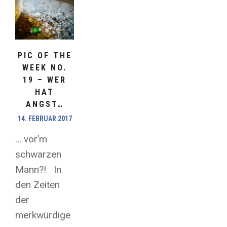
PIC OF THE
WEEK NO.
19 – WER
HAT
ANGST…
14. FEBRUAR 2017
… vor’m
schwarzen
Mann?! In
den Zeiten
der
merkwürdige